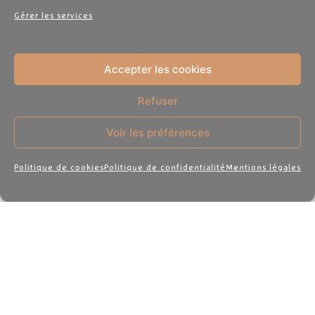
Gérer les services
Accepter les cookies
Une réponse
Refuser
Ping :
Voir les préférences
Laisser son chien aboyer -
Politique de cookies
Politique de confidentialité
Mentions légales
Tranquili'pattes
Partenaires
Mentions légales
CGV
contact@tranquilipattes.fr