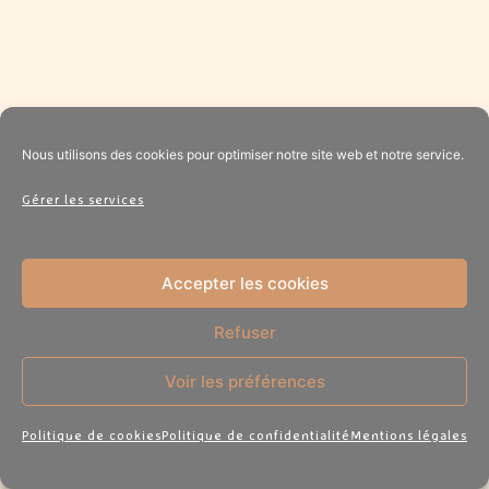
Nous utilisons des cookies pour optimiser notre site web et notre service.
Gérer les services
Accepter les cookies
Refuser
Besoin d'une nounou pour votre
Voir les préférences
chat ou NAC ?
Politique de cookies
Politique de confidentialité
Mentions légales
Obtenez dès maintenant un devis gratuit et
personnalisé pour la garde de votre animal